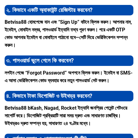
২. কিভাবে একটি অ্যাকাউন্ট রেজিস্টার করবেন?
Betvisa88 হোমপেজে যান এবং “Sign Up” বাটনে ক্লিক করুন। আপনার নাম,
ইমেইল, মোবাইল নম্বর, পাসওয়ার্ড ইত্যাদি তথ্য পূরণ করুন। পরে একটি OTP
কোড আপনার ইমেইল বা মোবাইলে পাঠানো হবে—সেটি দিয়ে ভেরিফিকেশন সম্পন্ন
করুন।
৩. পাসওয়ার্ড ভুলে গেলে কি করবেন?
লগইন পেজে “Forgot Password” অপশনে ক্লিক করুন। ইমেইল বা SMS-
এ আসা ভেরিফিকেশন কোড ব্যবহার করে নতুন পাসওয়ার্ড সেট করুন।
৪. কিভাবে টাকা ডিপোজিট ও উইথড্র করবেন?
Betvisa88 bKash, Nagad, Rocket ইত্যাদি জনপ্রিয় পেমেন্ট গেটওয়ে
সাপোর্ট করে। ডিপোজিট প্রক্রিয়াটি সারা সময় দ্রুত এবং সাধারণত চার্জফ্রি।
উইথড্রও দ্রুত সম্পন্ন হয়, সাধারণত ২৪ ঘণ্টার মধ্যে।